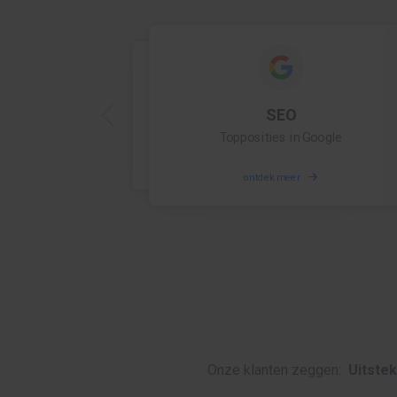
SEO
GOOGLE ADS
Direct meer bezoekers
Topposities in Google
ontdek meer
ontdek meer
Onze klanten zeggen:
Uitste