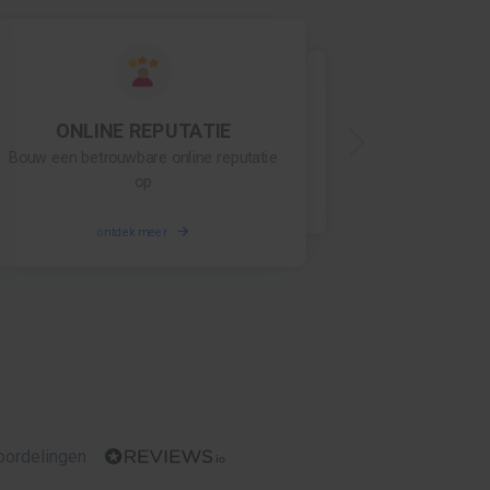
ONLINE REPUTATIE
SOCIAL MEDIA MONITORING
Bouw een betrouwbare online reputatie
Blijf op de hoogte
op
ontdek meer
ontdek meer
ordelingen