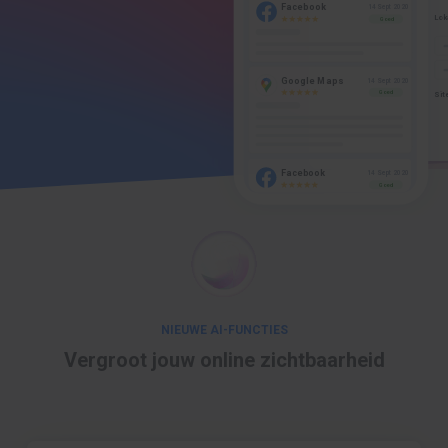
Facebook
14 Sept 2020
Goed
Pr
Sit
Google Maps
14 Sept 2020
Goed
Facebook
14 Sept 2020
Goed
NIEUWE AI-FUNCTIES
Vergroot jouw
online zichtbaarheid