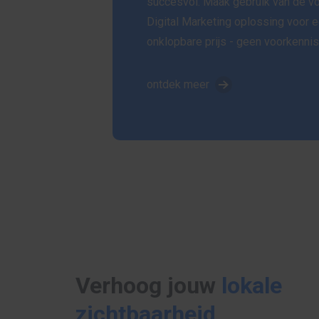
succesvol. Maak gebruik van de vo
Digital Marketing oplossing voor 
onklopbare prijs - geen voorkennis
ontdek meer
Verhoog jouw
lokale
zichtbaarheid