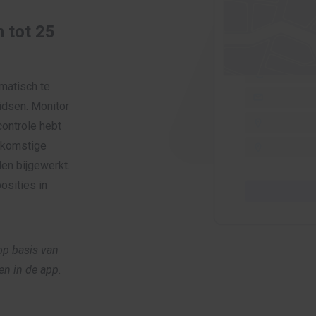
n tot 25
omatisch te
idsen. Monitor
controle hebt
oekomstige
den bijgewerkt.
osities in
 op basis van
en in de app.