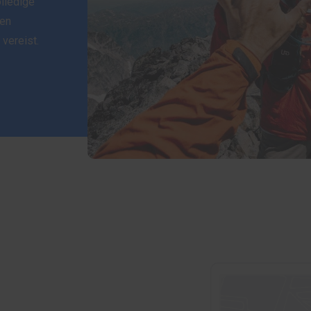
lledige
een
 vereist.
N