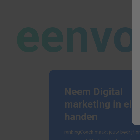
eenvo
Neem Digital
marketing in eig
handen
rankingCoach maakt jouw bedrijf on