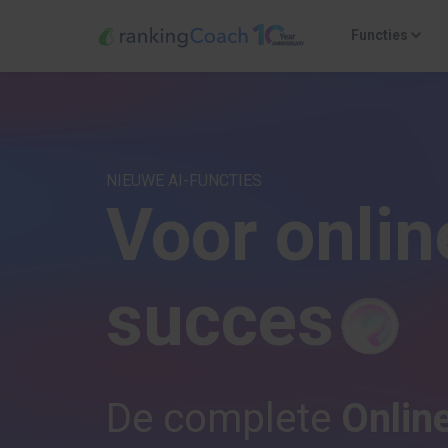
Functies
NIEUWE AI-FUNCTIES
V
o
o
r
o
n
l
i
n
s
u
c
c
e
s
De complete
Onlin