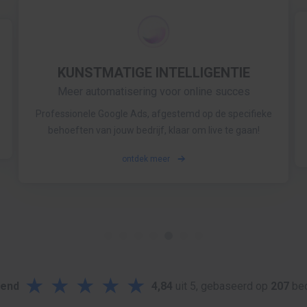
KUNSTMATIGE INTELLIGENTIE
ONLINE AANWEZIGHEID
BRAND MONITORING
Meer automatisering voor online succes
Bouw en bescherm je naam over het gehele web
Word lokaal gevonden
rankingCoach publiceert automatisch een vermelding
Krijg meteen een notificatie wanneer jouw bedrijf
Professionele Google Ads, afgestemd op de specifieke
van je bedrijf in tot 25 online bedrijfsgidsen
online genoemd wordt
behoeften van jouw bedrijf, klaar om live te gaan!
ontdek meer
ontdek meer
ontdek meer
★
★
★
★
★
kend
4,84
uit 5, gebaseerd op
207
beo