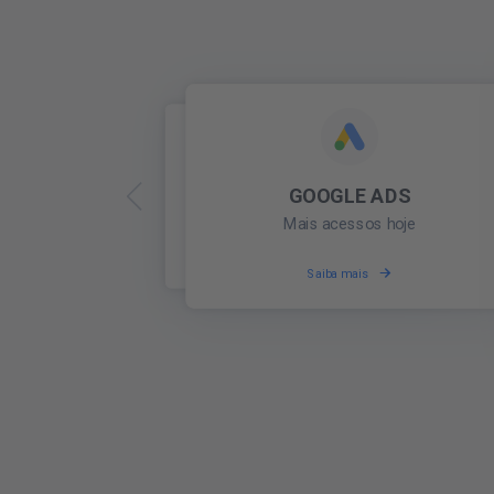
SEO
GOOGLE ADS
Obtenha as melhores c
Mais acessos hoje
ranki
Googl
s
Tutoriais em vídeo mostram como obter os melhor
Saiba mais
Saiba mais