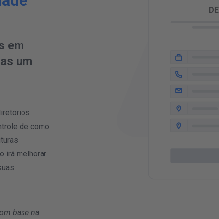
idade
DE
is em
nas um
iretórios
ontrole de como
uturas
o irá melhorar
 suas
 com base na