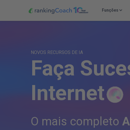
Funções
NOVOS RECURSOS DE IA
F
a
ç
a
S
u
c
e
I
n
t
e
r
n
e
t
O mais completo
A