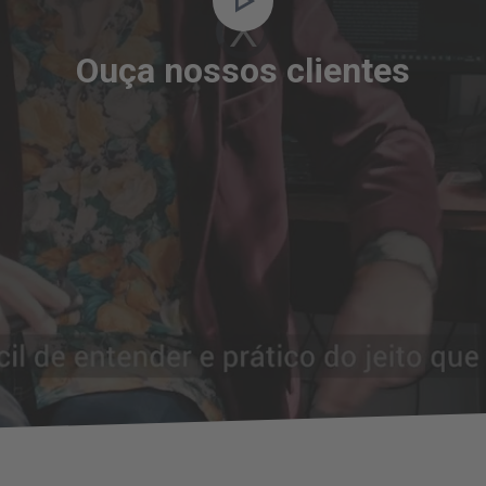
Video
Player
is
loading.
Ouça nossos clientes