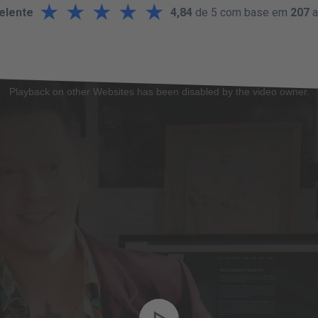
★
★
★
★
★
elente
4,84
de 5 com base em
207
a
Playback on other Websites has been disabled by the video owner.