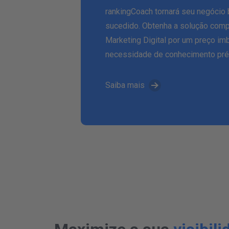
rankingCoach tornará seu negócio
sucedido. Obtenha a solução comp
Marketing Digital por um preço im
necessidade de conhecimento pré
Saiba mais