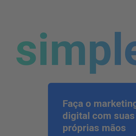
simpl
Faça o marketin
digital com suas
próprias mãos