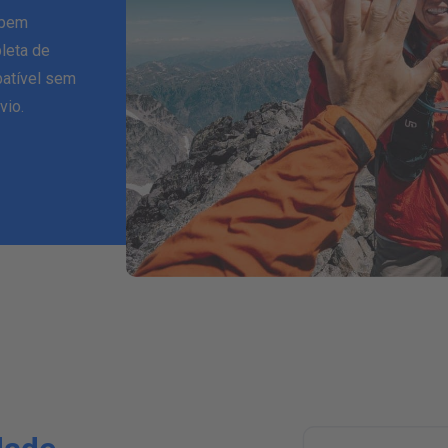
 bem
leta de
batível sem
vio.
H