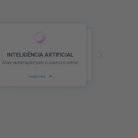
L
NHAMENTO DE REDES
REPUTAÇÃO ONLINE
ine
SOCIAIS
Construa uma reputação online confiável
ntenha-se atualizado
ades
Fique um passo à frente de seus concorrentes e veja todas as postagens importantes que afetam seu setor.
Saiba mais
Saiba mais