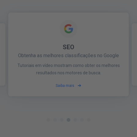
INTELIGÊNCIA ARTIFICIA
PRESENÇA ONLINE
MONITORIZAR MARCA
ACOMPA
Mais automação para o sucesso onl
Seja encontrado localmente
Construa e proteja sua marca na web.
lassificações no
ngCoach publica automaticamente listagens para
Seja avisado no momento em que sua empresa for
Ma
Anúncios sob medida para as necessid
e
ua empresa em mais de 23 diretórios online.
mencionada na internet
es resultados nos motores de busca.
específicas da sua empresa.
Saiba mais
Saiba mais
Saiba mais