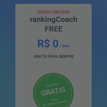
EDIÇÃO LIMITADA
rankingCoach
FREE
R$ 0
/ mês
GRÁTIS PARA SEMPRE
AGORA
GRATIS
Offer
por tempo limitado