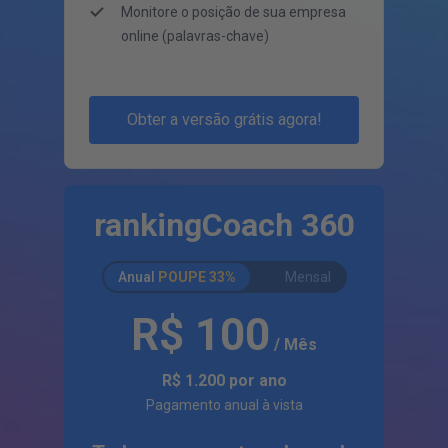
Monitore o posição de sua empresa
online (palavras-chave)
Obter a versão grátis agora!
rankingCoach 360
Anual
POUPE
33%
Mensal
R$ 100
/ Mês
R$ 1.200
por ano
Pagamento anual à vista