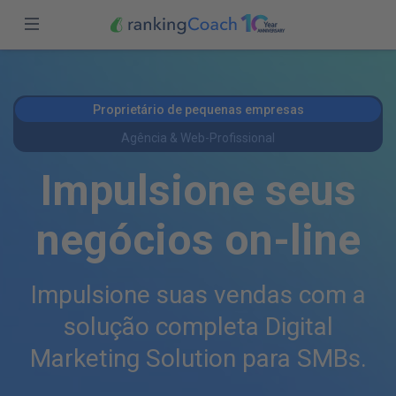
fechar
Iniciar Sessão
Página inicial
Proprietário de pequenas empresas
Funções
Inscreva-se
Agência & Web-Profissional
Preços
Impulsione seus
Parceiros
negócios on-line
Blog
Impulsione suas vendas com a
Brasil (PT)
solução completa
Digital
Marketing Solution para SMBs.