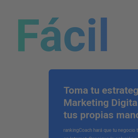
Fácil
Toma tu estrateg
Marketing Digita
tus propias man
rankingCoach hará que tu negocio 