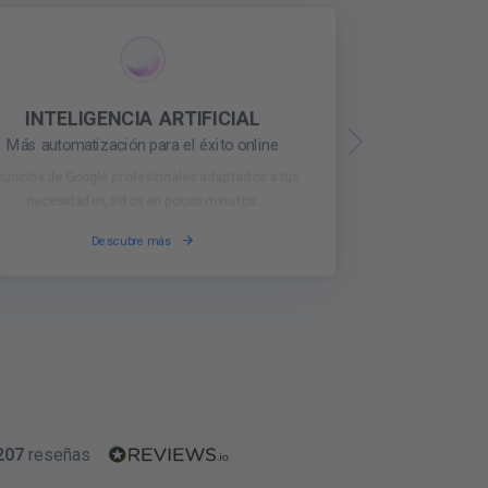
REPUTACIÓN ONLINE
MONITOREO DE REDES
SOCIALES
Interactúa con tus clientes y genera
Entérate de todo lo esencial
confianza en tu marca
Descubre más
Descubre más
207
reseñas