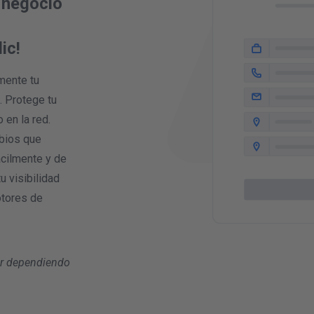
u negocio
ic!
mente tu
. Protege tu
 en la red.
bios que
ácilmente y de
u visibilidad
otores de
ar dependiendo