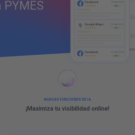
a PYMES
Facebook
14 Sept 2020
Bien
Pr
Google Maps
14 Sept 2020
Bien
Facebook
14 Sept 2020
Bien
NUEVAS FUNCIONES DE IA
¡Maximiza tu
visibilidad online
!