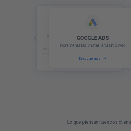
SEO
GOOGLE ADS
Aparece en los primeros resultados de
Incrementa las visitas a tu sitio web
búsqueda en Google
Descubre más
Descubre más
Lo que piensan nuestros client