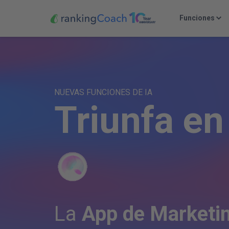
Funciones
NUEVAS FUNCIONES DE IA
T
r
i
u
n
f
a
e
n
La
App de Marketin