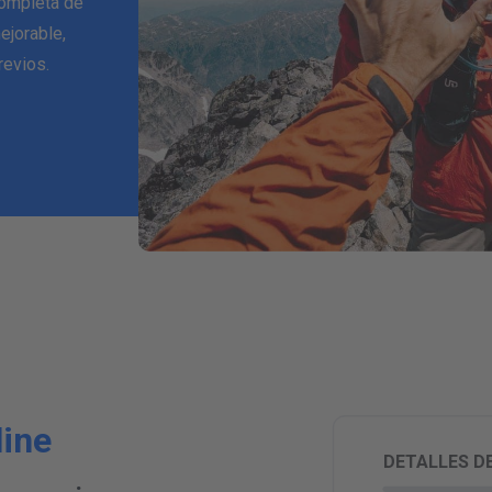
completa de
ejorable,
revios.
R
line
DETALLES DE