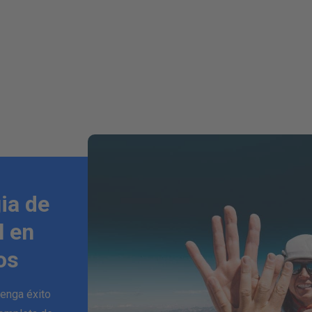
ia de
l en
os
tenga éxito