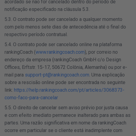
acordado se não for cancelado dentro do período de
notificação especificado na cláusula 5.3.
5.3. O contrato pode ser cancelado a qualquer momento
com pelo menos sete dias de antecedência até o final do
respectivo período contratual.
5.4. O contrato pode ser cancelado online na plataforma
rankingCoach (
www.rankingcoach.com
), por correio no
endereço da empresa (rankingCoach GmbH c/o Design
Offices, Erftstr. 15-17, 50672 Colônia, Alemanha) ou por e-
mail para
support-pt@rankingcoach.com
. Uma explicação
sobre a rescisão online pode ser encontrada no seguinte
link:
https://help.rankingcoach.com/pt/articles/3068373-
como-faco-para-cancelar
5.5. O direito de cancelar sem aviso prévio por justa causa
e com efeito imediato permanece inalterado para ambas as
partes. Uma razão significativa em nome da rankingCoach
ocorre em particular se o cliente está inadimplente com