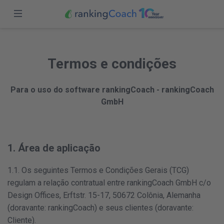
fechar
Iniciar Sessão
Página inicial
Termos e condições
Funções
Inscreva-se
Para o uso do software rankingCoach - rankingCoach
Preços
GmbH
Parceiros
Blog
1. Área de aplicação
Brasil (PT)
1.1. Os seguintes Termos e Condições Gerais (TCG)
regulam a relação contratual entre rankingCoach GmbH c/o
Design Offices, Erftstr. 15-17, 50672 Colônia, Alemanha
(doravante: rankingCoach) e seus clientes (doravante:
Cliente).