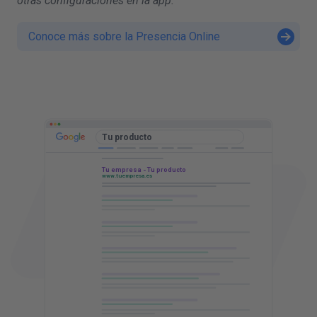
otras configuraciones en la app.
Conoce más sobre la Presencia Online
t
c
Tu producto
Tu empresa - Tu producto
www.tuempresa.es