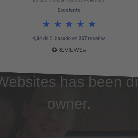
Excelente
★
★
★
★
★
4,84
de 5, basado en
207
reseñas
Websites has been di
owner.