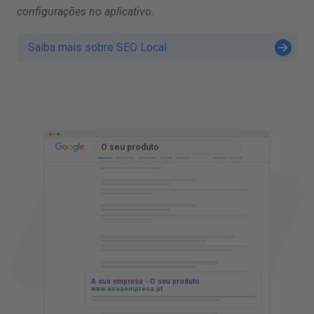
configurações no aplicativo.
Saiba mais sobre SEO Local
t
d
O seu produto
A sua empresa - O seu produto
www.asuaempresa.pt