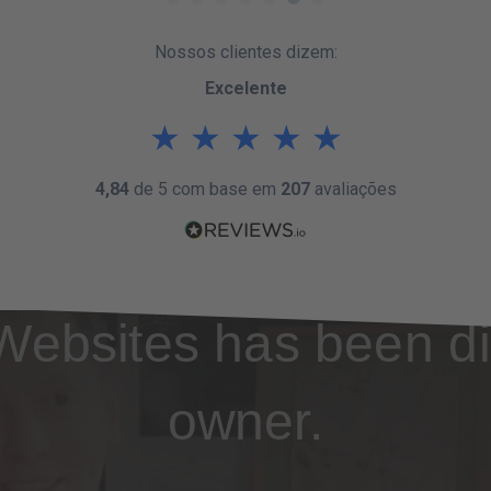
Nossos clientes dizem:
Excelente
★
★
★
★
★
4,84
de 5 com base em
207
avaliações
Websites has been di
owner.