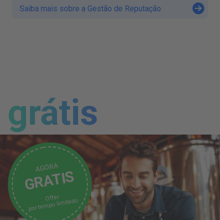
Saiba mais sobre a Gestão de Reputação
grátis
AGORA
GRATIS
Offer
por tempo limitado