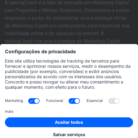
A rankingCoach é a líder de mercado em Marketing Digital
para Pequenas e Médias Empresas. Oferecemos a essas
empresas o poder de implementar uma estratégia eficaz
de Marketing Digital por conta própria, para maximizar sua
visibilidade online e ter sucesso na internet. A
rankingCoach cria uma estratégia de Marketing Digital
personalizada com base nas necessidades individuais do
site de cada negócio. Esse plano de marketing pode ser
facilmente implementado pelo usuário com as ferramentas
intuitivas de SEM e SEO do aplicativo, tutoriais em vídeo
passo a passo fáceis de seguir e tecnologia avançada por
IA. A rankingCoach abrange todos os aspectos de
Marketing Digital que uma PME precisa para criar uma
presença digital completa: Otimização de Motores de
Busca (SEO), Marketing em Motores de Busca (Google
Ads), Marketing Local, Monitoramento de Redes Sociais,
Gestão de Marca e Reputação.