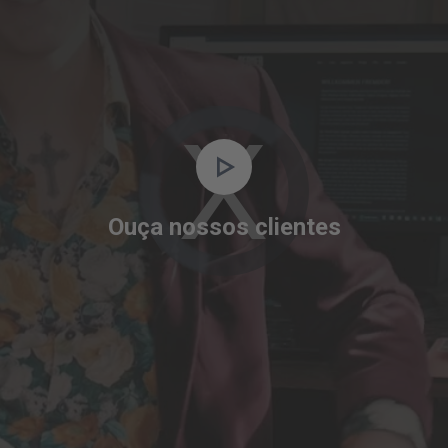
Video
Player
is
Ouça nossos clientes
loading.