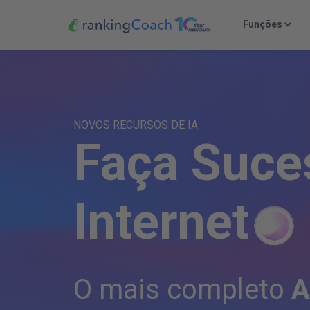
Funções
NOVOS RECURSOS DE IA
F
a
ç
a
S
u
c
e
I
n
t
e
r
n
e
t
O mais completo
A