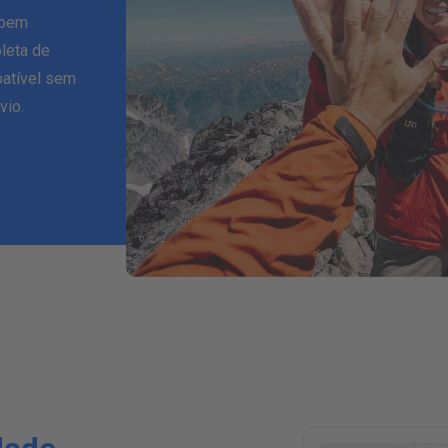
 bem
leta de
batível sem
vio.
H