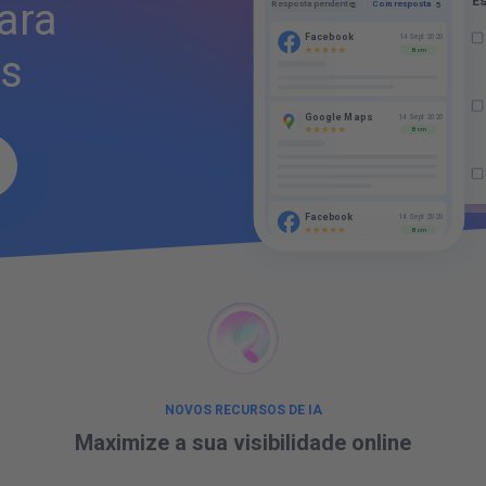
ara
Com resposta
Resposta pendente
5
Or
2
€
Facebook
14 Sept 2020
Bom
s
Pr
Google Maps
14 Sept 2020
Bom
Facebook
14 Sept 2020
Bom
NOVOS RECURSOS DE IA
Maximize a sua
visibilidade online