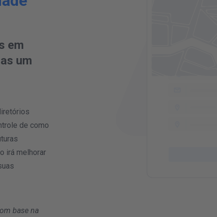
idade
DE
is em
nas um
iretórios
ontrole de como
uturas
o irá melhorar
 suas
 com base na