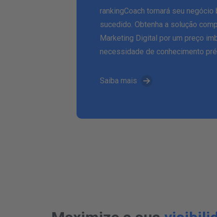
rankingCoach tornará seu negócio
sucedido. Obtenha a solução comp
Marketing Digital por um preço im
necessidade de conhecimento pré
Saiba mais