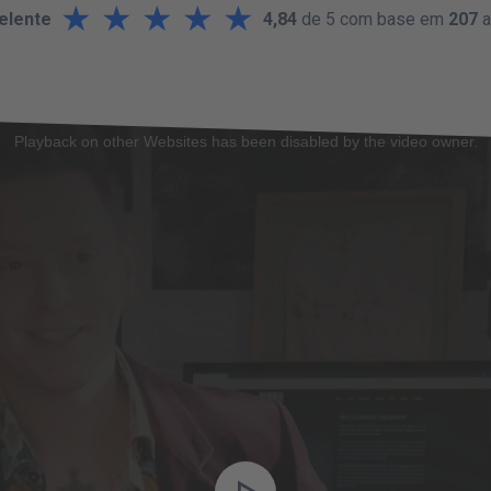
★
★
★
★
★
elente
4,84
de 5 com base em
207
a
Playback on other Websites has been disabled by the video owner.