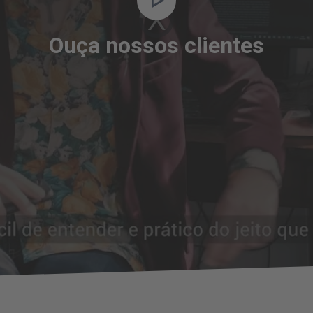
Video
Player
is
loading.
Ouça nossos clientes