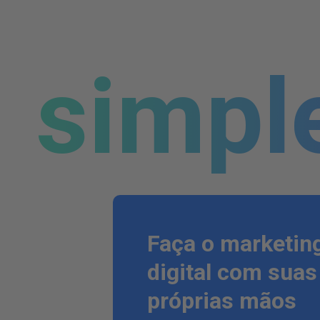
simpl
Faça o marketin
digital com suas
próprias mãos