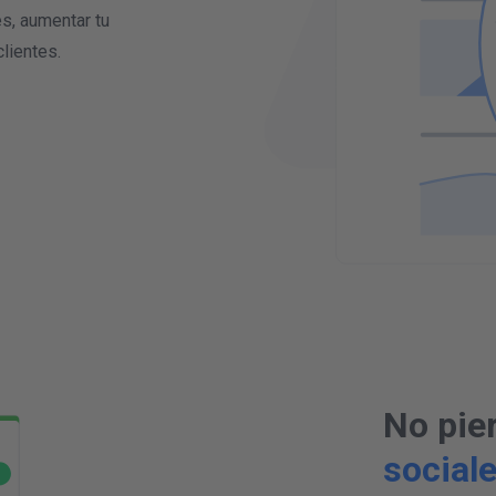
es, aumentar tu
lientes.
No pie
social