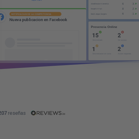
NOTIFICACIóN DE LA COMPETENCIA
N
u
e
v
a
p
u
b
l
i
c
a
c
i
o
n
e
n
F
a
c
e
b
o
o
k
NOTIFICACIóN PROPIA
N
u
e
v
o
t
u
i
t
207
reseñas