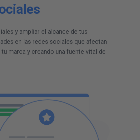
ociales
VER TUIT
NOTIFICACIóN DE LA COMPETENCIA
ales y ampliar el alcance de tus
N
u
e
v
o
t
u
i
t
dades en las redes sociales que afectan
tu marca y creando una fuente vital de
VER TUIT
NOTIFICACIóN PROPIA
N
u
e
v
a
p
u
b
l
i
c
a
c
i
o
n
e
n
F
a
c
e
b
o
o
k