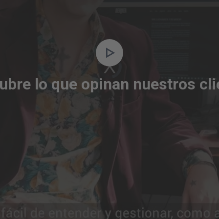
Video
Player
is
loading.
ubre lo que opinan nuestros cli