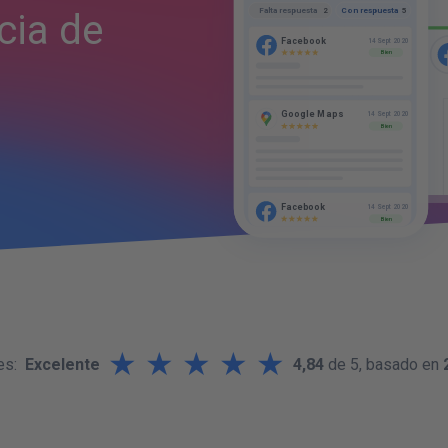
Con respuesta
Falta respuesta
5
2
cia de
Facebook
14 Sept 2020
Bien
Google Maps
14 Sept 2020
Bien
Facebook
14 Sept 2020
Bien
★
★
★
★
★
es:
Excelente
4,84
de 5, basado en