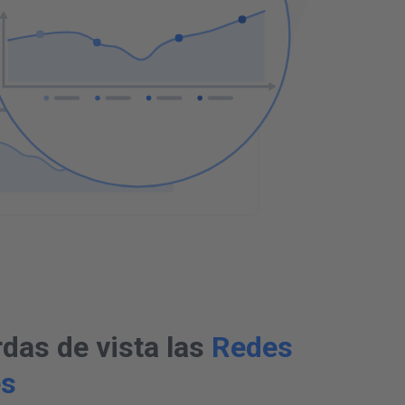
NOTIFICACIóN DE LA COMPETENCIA
N
u
e
v
o
t
u
i
t
VER TUIT
rdas de vista las
Redes
es