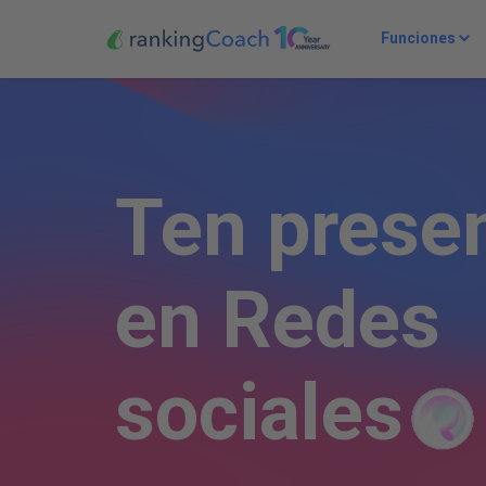
Funciones
T
e
n
p
r
e
s
e
e
n
R
e
d
e
s
s
o
c
i
a
l
e
s