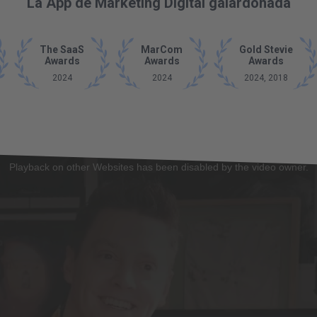
La App de Marketing Digital galardonada
The SaaS
MarCom
Gold Stevie
Awards
Awards
Awards
2024
2024
2024, 2018
Playback on other Websites has been disabled by the video owner.