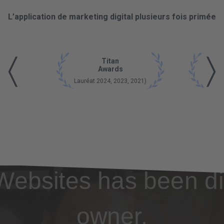
L’application de marketing digital plusieurs fois primée
〈
〉
Titan
Glob
Awards
Tec
Lauréat 2024, 2023, 2021)
La
Websites has been di
owner.