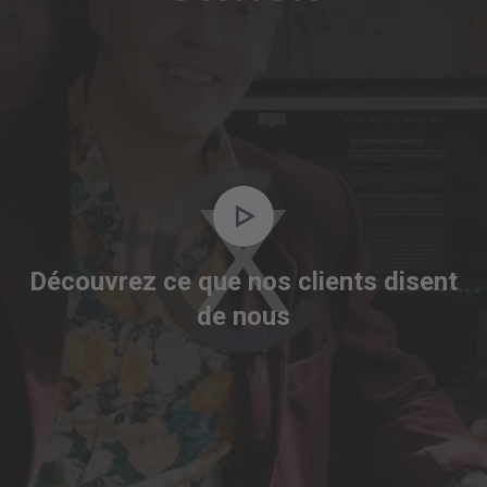
Video
Player
is
Découvrez ce que nos clients disent
loading.
de nous