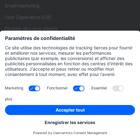
Email marketing
User Experience (UX)
Gestion des avis clients
rankingCoach est spécialement optimisé pour
les CMS suivants:
WordPress
Drupal
Joomla 3.2
Magento
Shopify
Jimdo (Creator)