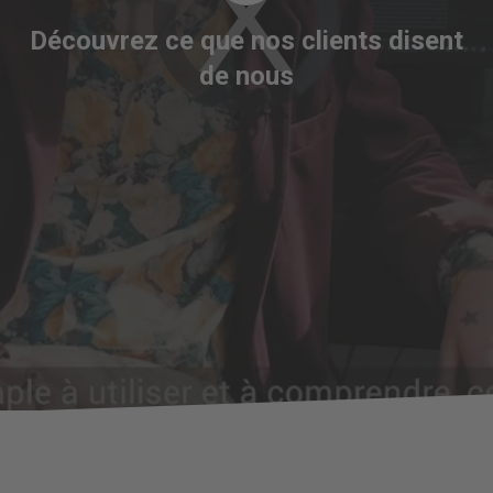
Player
is
Découvrez ce que nos clients disent
loading.
de nous