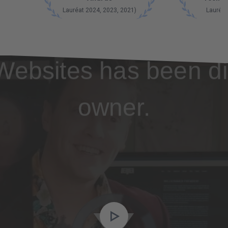
Lauréat 2024, 2023, 2021)
Lauréat
Websites has been di
owner.
Video