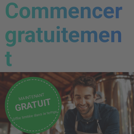
Commencer
gratuitemen
t
MAINTENANT
GRATUIT
Offre limitée dans le temps