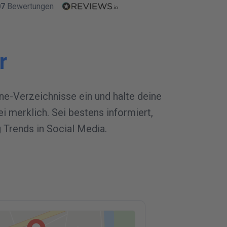
07
Bewertungen
ROEFFENTLICHEN
S
y
n
c
h
r
o
n
i
s
i
e
r
u
n
g
M
e
d
i
e
n
-
S
y
n
c
h
r
o
n
i
s
i
e
r
u
n
o
e
f
f
e
n
t
l
i
c
h
e
n
/
S
y
n
c
h
r
o
n
i
s
i
e
r
e
n
g
Google My Business
Nicht synchronisiert
Facebook
Nicht synchronisiert
r
Online-Verzeichnisse
Nicht synchronisiert
UNTERNEHMENSDATEN VEROEFFENTLICHEN
ine-Verzeichnisse ein und halte deine
i merklich. Sei bestens informiert,
 Trends in Social Media.
TERNEHMENSDETAILS