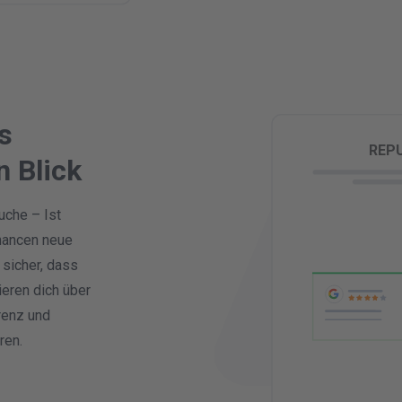
G
s
REP
n Blick
che – Ist
hancen neue
 sicher, dass
ieren dich über
renz und
ren.