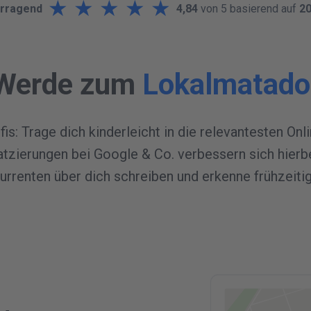
★
★
★
★
★
rragend
4,84
von 5 basierend auf
2
VE
V
e
r
Werde zum
Lokalmatado
is: Trage dich kinderleicht in die relevantesten Onl
atzierungen bei Google & Co. verbessern sich hierbe
renten über dich schreiben und erkenne frühzeitig
C
UN