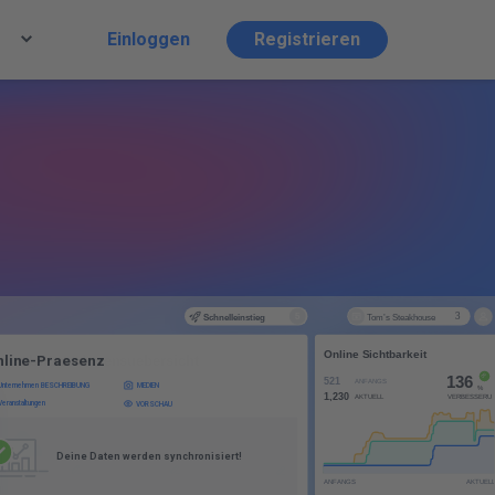
Einloggen
Registrieren
FFNUNGSZEITEN BEARBEITEN
nline-Praesenz
eine Unternehmensuebersicht
HENTAGE
von
Unternehmen BESCHREIBUNG
MEDIEN
Mo
Di
Mi
Do
Fr
Sa
So
08:00
16:30
Veranstaltungen
VORSCHAU
HENTAGE
von
Mo
Fr
Sa
So
08:00
16:30
Mi
Do
Di
Do
Mi
HENTAGE
von
Deine Daten werden synchronisiert!
Sa
So
Mo
Di
Mi
Do
Fr
08:00
16:30
T
E
R
N
E
H
M
E
N
S
D
E
O
E
F
F
N
U
N
G
S
Z
E
I
T
E
L
O
C
A
T
I
O
N
O
N
M
A
P
TERNEHMENSDETAILS BEARBEITEN
N
B
E
A
R
B
E
I
T
E
N
I
L
S
OEFFNUNGSZEITEN HINZUFUEGEN