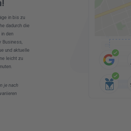
!
äge in bis zu
che dadurch die
 in den
y Business,
ue und aktuelle
e leicht zu
inuten.
n je nach
UNTERN
variieren