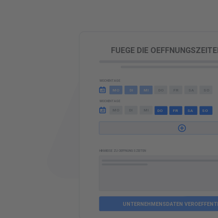
Z
FUEGE DIE OEFFNUNGSZEITE
WOCHENTAGE
FR
SO
MO
SA
MI
DO
MO
MI
DI
DI
WOCHENTAGE
FR
SO
MO
SA
DO
MI
DI
FR
DO
SA
SO
HINWEISE ZU OEFFNUNGSZEITEN
UNTERNEHMENSDATEN VEROEFFENT
UNTERNEHMENSDATEN VEROEFFENT