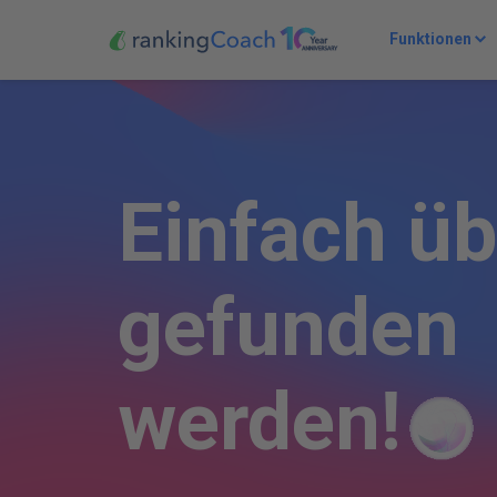
Funktionen
E
i
n
f
a
c
h
ü
b
g
e
f
u
n
d
e
n
w
e
r
d
e
n
!