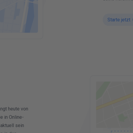
Starte jetzt
C
U
ängt heute von
 in Online-
aktuell sein