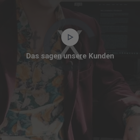
Video
Player
is
Das sagen unsere Kunden
loading.