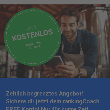
JETZT
KOSTENLOS
begrenztes
Angebot
Zeitlich begrenztes Angebot!
Sichere dir jetzt dein rankingCoach
FREE Konto! Nur für kurze Zeit