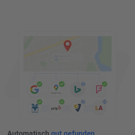
C
UNTERNEHMENSDETAILS
UNTERNEHMENSDATEN VEROEFFENTLICHEN
Automatisch
gut gefunden