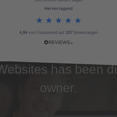
Hervorragend
★
★
★
★
★
4,84
von 5 basierend auf
207
Bewertungen
Websites has been di
owner.