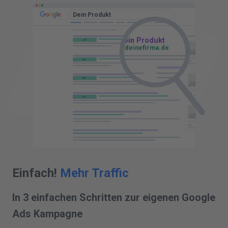
Dein Produkt
Deine Firma - Dein Produkt
AD
www.deinefirma.de
AD
AD
AD
AD
Einfach!
Mehr Traffic
In 3 einfachen Schritten zur eigenen Google
Ads Kampagne