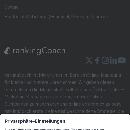
Contao
Hostpoint Webshops (Essential, Premium, Ultimate)
rankingCoach ist Marktführer im Bereich Online-Marketing
für kleine und mittlere Unternehmen. Wir geben diesen
Unternehmen die Möglichkeit, selbst eine effektive Online-
Marketing-Strategie umzusetzen, um ihre Online-
Sichtbarkeit zu maximieren und online erfolgreich zu sein.
rankingCoach erstellt eine maßgeschneiderte Strategie, die
auf die individuellen Anforderungen der Website jedes
Unternehmens zugeschnitten ist. Mit den intuitiven SEM-