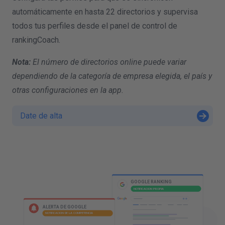
automáticamente en hasta 22 directorios y supervisa
todos tus perfiles desde el panel de control de
rankingCoach.
Nota:
El número de directorios online puede variar
dependiendo de la categoría de empresa elegida, el país y
otras configuraciones en la app.
Date de alta
R
I
GOOGLE RANKING
NOTIFICACION PROPIA
GOOGLE ADS
NOTIFICACION PROPIA