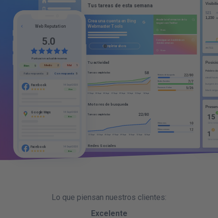
1
Tus tareas de esta semana
4
2
6
3
G
C
r
e
a
u
n
a
c
u
e
n
t
a
e
n
B
i
n
g
Web Reputation
8
4
10 min
W
e
b
m
a
s
t
e
r
T
o
o
l
s
5
0
.
10 min
Terminar
Completar mas tarde
Puntuacion actual de resenas
Mal
Medio
1
2
Bien
5
Con respuesta
Falta respuesta
5
2
Tu actividad
Facebook
14 Sept 2020
Tareas completadas
Bien
Motores de busqueda
Redes Sociales
Presencia Online
01 Sept
03 Sept
05 Sept
07 Sept
09 Sept
10 Sept
12 Sept
14 Sept
Google Maps
14 Sept 2020
Bien
Motores de busqueda
Tareas completadas
Ultimo mes
Ultima semana
Facebook
14 Sept 2020
01 Sept
03 Sept
05 Sept
07 Sept
09 Sept
10 Sept
12 Sept
14 Sept
Bien
Redes Sociales
Tareas completadas
Ultimo mes
Ultima semana
01 Sept
03 Sept
05 Sept
07 Sept
09 Sept
10 Sept
12 Sept
14 Sept
Lo que piensan nuestros clientes:
Presencia Online
Excelente
Tareas completadas