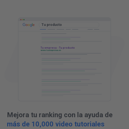
G
c
t
TUTORIAL DE MARKETING LOCAL
TUTORIAL DE REDES SOCIALES
Tu producto
Tu empresa - Tu producto
www.tuempresa.es
SALTAR
COMPLETAR AHORA
SALTAR
COMPLETAR AHORA
SALTAR
COMPLETAR AHORA
Mejora tu ranking con la ayuda de
más de 10,000 video tutoriales