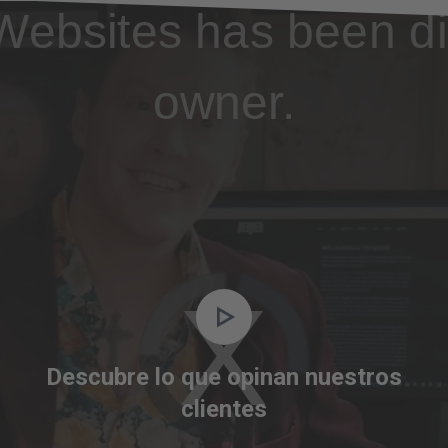
Websites has been di
owner.
Video
Player
is
Descubre lo que opinan nuestros
loading.
clientes