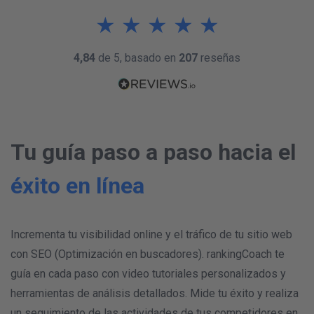
Ultimo mes
★
★
★
★
★
Ultima semana
01 Sept
03 Sept
05 Sept
07 Sept
09 Sept
10 Sept
12 Sept
14 Sept
4,84
de 5, basado en
207
reseñas
Tu guía paso a paso hacia el
éxito en línea
Incrementa tu visibilidad online y el tráfico de tu sitio web
con SEO (Optimización en buscadores). rankingCoach te
guía en cada paso con video tutoriales personalizados y
herramientas de análisis detallados. Mide tu éxito y realiza
un seguimiento de las actividades de tus competidores en