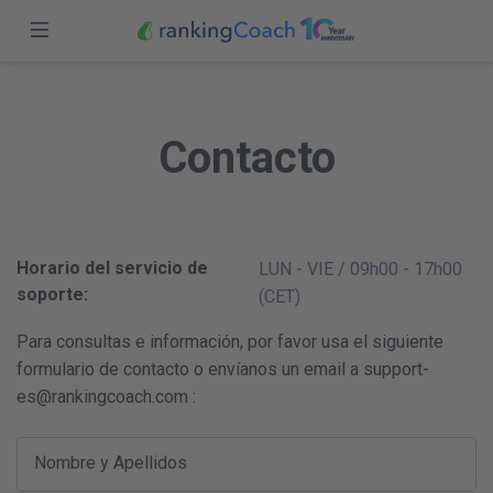
Cerrar
Iniciar sesión
Inicio
Contacto
Funciones
Regístrate
Versiones
Socios
Horario del servicio de
LUN - VIE / 09h00 - 17h00
soporte:
(CET)
Blog
Para consultas e información, por favor usa el siguiente
Chile (ES)
formulario de contacto o envíanos un email a support-
es@rankingcoach.com :
Nombre y Apellidos