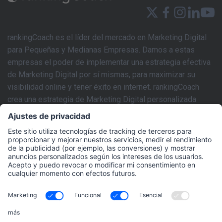
rankingCoach es el líder del mercado en Marketing Digital
para Pequeñas y Medianas Empresas. Damos a estas
empresas el poder de implementar una estrategia efectiva
de Marketing Digital por sí mismas, para maximizar su
visibilidad online y tener éxito en internet. rankingCoach
crea una estrategia de Marketing Digital personalizada
basada en los requisitos individuales del sitio web de cada
negocio. Este plan de marketing puede ser fácilmente
implementado por el usuario con las herramientas intuitivas
de SEM y SEO de la aplicación y fáciles de seguir en los
tutoriales de video paso a paso y tecnología impulsada por
IA. rankingCoach cubre todos los aspectos del Marketing
Digital que una PYME necesita para crear una presencia de
Marketing Digital integral: Optimización de Motores de
Búsqueda (SEO), Marketing de Motores de Búsqueda