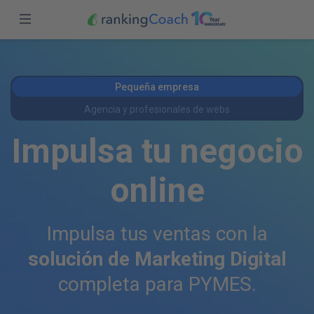
Cerrar
Iniciar sesión
Inicio
Pequeña empresa
Funciones
Regístrate
Agencia y profesionales de webs
Versiones
Impulsa tu negocio
Socios
online
Blog
Impulsa tus ventas con la
México (ES)
solución de Marketing Digital
completa para PYMES.