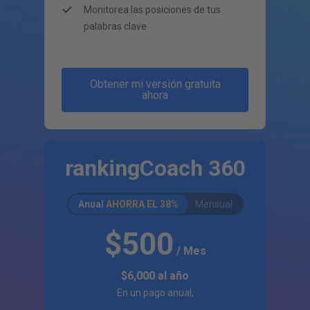
Monitorea las posiciones de tus
palabras clave
Obtener mi versión gratuita
ahora
rankingCoach 360
Anual
AHORRA EL
38%
Mensual
$500
/ Mes
$6,000
al año
En un pago anual,