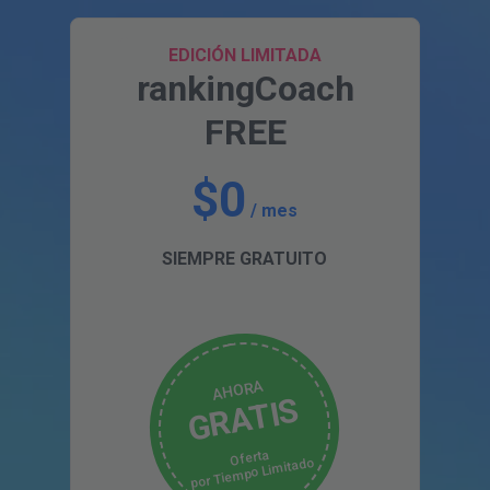
EDICIÓN LIMITADA
rankingCoach
FREE
$0
/ mes
SIEMPRE GRATUITO
AHORA
GRATIS
Oferta
por Tiempo Limitado