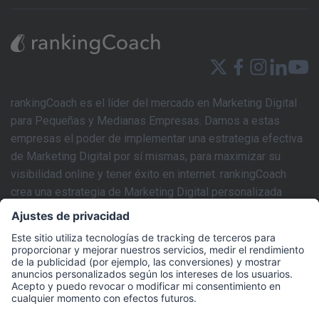
rankingCoach es el líder del mercado en Marketing Digital
para Pequeñas y Medianas Empresas. Damos a estas
empresas el poder de implementar una estrategia efectiva
de Marketing Digital por sí mismas, para maximizar su
visibilidad online y tener éxito en internet. rankingCoach
crea una estrategia de Marketing Digital personalizada
basada en los requisitos individuales del sitio web de cada
negocio. Este plan de marketing puede ser fácilmente
implementado por el usuario con las herramientas intuitivas
de SEM y SEO de la aplicación y fáciles de seguir en los
tutoriales de video paso a paso y tecnología impulsada por
IA. rankingCoach cubre todos los aspectos del Marketing
Digital que una PYME necesita para crear una presencia de