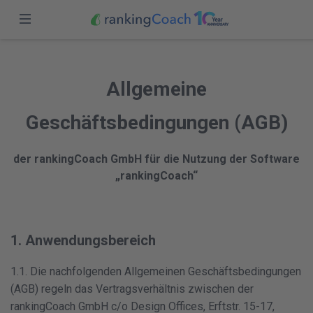
abbrechen
Einloggen
Übersicht
Allgemeine
Funktionen
Registrieren
Geschäftsbedingungen (AGB)
Preise
der rankingCoach GmbH für die Nutzung der Software
Partner
„rankingCoach“
Blog
Schweiz (DE)
1. Anwendungsbereich
1.1. Die nachfolgenden Allgemeinen Geschäftsbedingungen
(AGB) regeln das Vertragsverhältnis zwischen der
rankingCoach GmbH c/o Design Offices, Erftstr. 15-17,