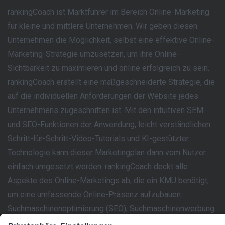
rankingCoach ist Marktführer im Bereich Online-Marketing
für kleine und mittlere Unternehmen. Wir geben diesen
Unternehmen die Möglichkeit, selbst eine effektive Online-
Marketing-Strategie umzusetzen, um ihre Online-
Sichtbarkeit zu maximieren und online erfolgreich zu sein.
rankingCoach erstellt eine maßgeschneiderte Strategie, die
auf die individuellen Anforderungen der Website jedes
Unternehmens zugeschnitten ist. Mit den intuitiven SEM-
und SEO-Funktionen der Anwendung, leicht verständlichen
Schritt-für-Schritt-Video-Tutorials und KI-gestützter
Technologie kann dieser Marketingplan dann vom Nutzer
einfach umgesetzt werden. rankingCoach deckt alle
Aspekte des Online-Marketings ab, die ein KMU benötigt,
um eine umfassende Online-Präsenz aufzubauen:
Suchmaschinenoptimierung (SEO), Suchmaschinenwerbung
(Google Ads), lokales Marketing, Social-Media-Marketing