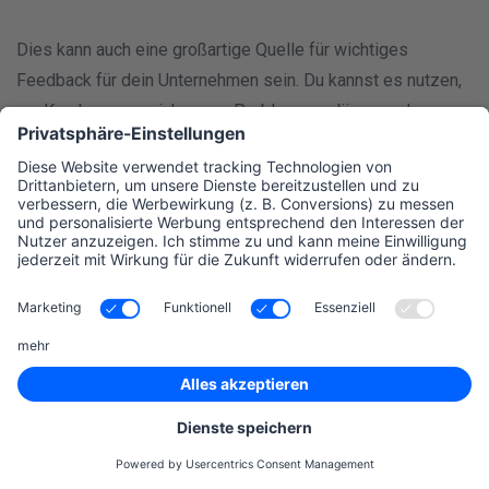
Dies kann auch eine großartige Quelle für wichtiges
Feedback für dein Unternehmen sein. Du kannst es nutzen,
um Kunden zu erreichen, um Probleme zu lösen und
Engagement mit Promotionen, Gewinnspielen und
Angeboten zu stärken.
Social Media Marketing &
Konkurrenzbeobachtung
Social Media ist ein perfekter Kanal, um die Konkurrenten
im Auge zu behalten, sei es in Bezug auf ihre Social Media-
Strategien, die Produkte, die Kampagnen oder die Menge
an Follower. Soziale Netzwerke ermöglichen es dir, zu
sehen, was bei deinen Konkurrenten funktioniert und was