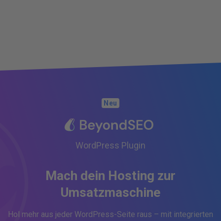
Neu
WordPress Plugin
Mach dein Hosting zur
Umsatzmaschine
Hol mehr aus jeder WordPress-Seite raus – mit integrierten