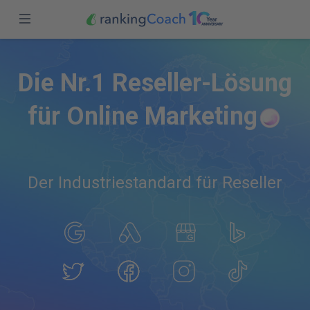
abbrechen
Einloggen
Übersicht
D
i
e
N
r
.
1
R
e
s
e
l
l
e
r
-
L
ö
s
u
n
g
Funktionen
Registrieren
f
ü
r
O
n
l
i
n
e
M
a
r
k
e
t
i
n
g
Preise
Partner
Der Industriestandard für Reseller
Blog
Schweiz (DE)