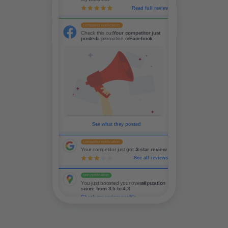
Read full review
competitor notification
Check this out! 
Your competitor just 
posted
 a promotion on 
Facebook
See what they posted
competitor notification
Your competitor just got a 
3-star review
See all reviews
own notification
You just boosted your overall 
reputation 
score from 3.5 to 4.3
Check my review profile