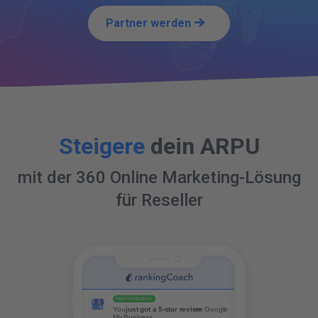
Partner werden
Steigere
dein ARPU
mit der 360 Online Marketing-Lösung
für Reseller
own notification
You
 just got a 5-star review
 on Google 
My Business