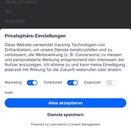
Jimdo (Creator)
Wix
Shopware
WebEdition
STRATO Homepage-Baukasten
Typo3
PrestaShop 1.6
rankingCoach ist Marktführer im Bereich Online-Marketing
für kleine und mittlere Unternehmen. Wir geben diesen