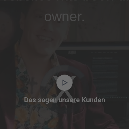
owner.
Video
Player
is
Das sagen unsere Kunden
loading.