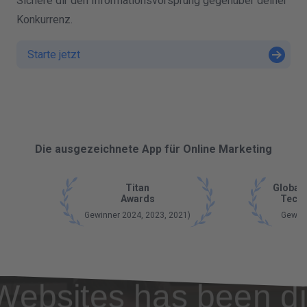
Sichere dir den Informationsvorsprung gegenüber deiner
Konkurrenz.
Starte jetzt
Die ausgezeichnete App für Online Marketing
Titan
Global 
Awards
Tech 
Gewinner 2024, 2023, 2021)
Gewin
Websites has been di