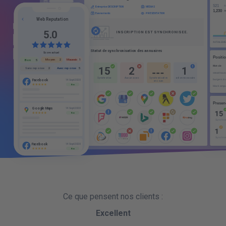
4
2
JOURS
a partir de
Entreprise DESCRIPTION
MEDIAS
Lun
Mar
Mer
Jeu
Ven
Sa
Dim
08:00
16:30
6
3
Evenements
PRESENTATION
JOURS
a partir de
DESCRIPTION COURTE
Web Reputation
8
4
Lun
Ven
Sa
Dim
08:00
16:30
Mer
Jeu
Mar
Jeu
Mer
JOURS
a partir de
5
0
.
CATEGORIES D'ACTIVITE
Vos donnees sont synchronisees !
Sa
Dim
Lun
Mar
Mer
Jeu
Ven
08:00
16:30
SAUVEGARDER
AJOUTER UNE CRENEAU HORAIRE
S
t
a
t
u
t
d
e
s
y
n
c
h
r
o
n
i
s
a
t
i
o
n
d
e
s
a
n
n
u
a
i
r
e
s
VOS MOTS-CLES
Score actuel
INFORMATIONS CONCERNANT LES HORAIRES D'OUVERTURE
Mauvais
Moyen
1
2
Bon
5
2
15
2
1
Avec reponse
Sans reponse
5
2
PHOTOS
S
y
n
c
h
r
o
n
i
s
e
S
y
n
c
h
r
o
n
i
s
a
t
i
o
n
a
c
t
i
o
n
n
e
c
e
s
s
a
i
r
e
A
u
c
u
n
a
c
c
e
s
Facebook
14 Sept 2020
e
n
c
o
u
r
s
SAUVEGARDER
Bon
Google Maps
14 Sept 2020
Bon
PUBLIER
S
y
n
c
h
r
o
n
i
s
a
t
i
o
n
S
y
n
c
h
r
o
n
i
s
a
t
i
o
n
d
u
P
u
b
l
i
e
r
/
s
y
n
c
h
r
o
n
i
s
e
r
c
o
n
t
e
n
u
m
e
d
i
a
Synchronise
Google My Business
Facebook
14 Sept 2020
Facebook
Synchronise
Bon
Annuaires en ligne
Synchronise
PUBLIER LES DONNEES DE VOTRE ENTREPRISE
Ce que pensent nos clients :
Excellent