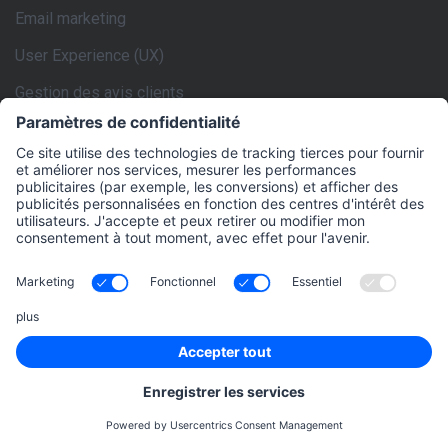
Email marketing
User Experience (UX)
Gestion des avis clients
rankingCoach est spécialement optimisé pour
les CMS suivants:
WordPress
Drupal
Magento
Shopify
Weebly
Jimdo