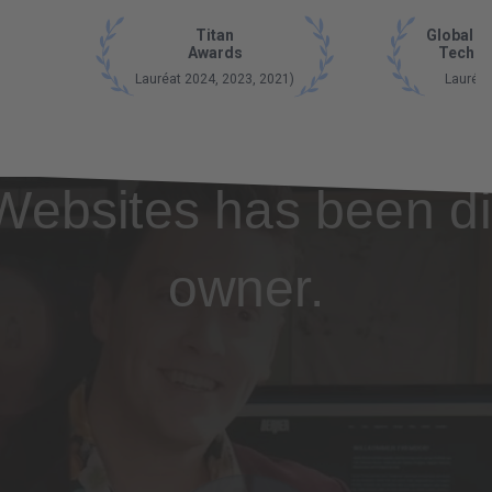
Titan
Global B
Awards
Tech A
Lauréat 2024, 2023, 2021)
Lauréat
Websites has been di
owner.