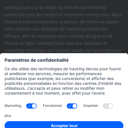
rankingCoach est le leader du marché du marketing
numérique pour les petites et moyennes entreprises. Nous
donnons à ces entreprises le pouvoir de mettre en œuvre
elles-mêmes une stratégie de marketing numérique
efficace, afin de maximiser leur visibilité en ligne et de
réussir en ligne. rankingCoach crée une stratégie de
marketing numérique sur mesure, basée sur les exigences
individuelles du site Web de chaque entreprise. Ce plan
marketing peut ensuite être facilement mis en œuvre par
l\'utilisateur grâce aux outils SEM et SEO intuitifs de
l\'application, aux tutoriels vidéo pas à pas faciles à suivre
et à la technologie pilotée par l\'IA. rankingCoach couvre
tous les aspects du marketing numérique dont une PME a
besoin pour créer une présence marketing numérique
complète : Optimisation des moteurs de recherche (SEO),
Marketing des moteurs de recherche (Google Ads),
Marketing local, Suivi des médias sociaux, Gestion de la