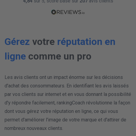
4,84
sur 5, score basé sur
207
avis clients
Avec reponse
Repondre
Facebook
14 Mar 2020
Bon
Google
14 Mar 2020
Moyen
Avec reponse
Avec reponse
Google Places
14 Mar 2020
Gérez
votre
réputation en
Bon
Facebook
14 Mar 2020
Bon
Repondre
ligne
comme un pro
Avec reponse
Les avis clients ont un impact énorme sur les décisions
d'achat des consommateurs. En identifiant les avis laissés
PRESENCE EN LIGNE
par vos clients sur internet et en vous donnant la possibilité
d'y répondre facilement, rankingCoach révolutionne la façon
dont vous gérez votre réputation en ligne, ce qui vous
permet d'améliorer l'image de votre marque et d'attirer de
nombreux nouveaux clients.