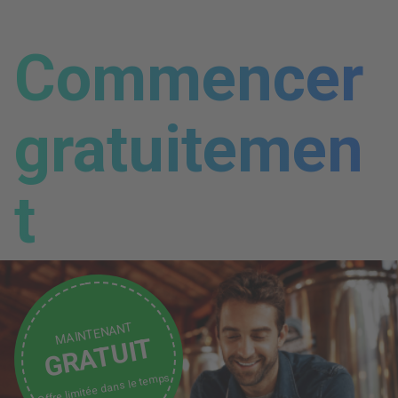
Commencer
gratuitemen
t
MAINTENANT
GRATUIT
Offre limitée dans le temps