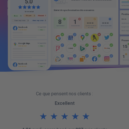
5
0
.
S
t
a
t
u
t
d
e
s
y
n
c
h
r
o
n
i
s
a
t
i
o
n
d
e
s
a
n
n
u
a
i
r
e
s
Score actuel
Mauvais
Moyen
1
2
Bon
5
1
13
1
Avec reponse
Sans reponse
5
2
S
y
n
c
h
r
o
n
i
s
e
S
y
n
c
h
r
o
n
i
s
a
t
i
o
n
a
c
t
i
o
n
n
e
c
e
s
s
a
i
r
e
A
u
c
u
n
a
c
c
e
s
Facebook
14 Sept 2020
e
n
c
o
u
r
s
Bon
Google Maps
14 Sept 2020
Bon
Facebook
14 Sept 2020
Bon
5.0
Avis clients
Bon
Moyen
Mauvais
5
2
1
Ce que pensent nos clients :
Sans reponse
Avec reponse
2
5
Excellent
Facebook
14 Mar 2020
Facebook
14 Mar 2020
Bon
Bon
★
★
★
★
★
Avec reponse
Repondre
Google
14 Mar 2020
Moyen
Google Places
14 Mar 2020
Mauvais