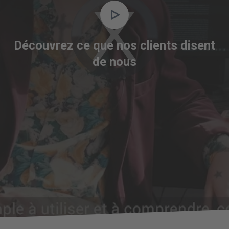
Video
Player
is
Découvrez ce que nos clients disent
loading.
de nous