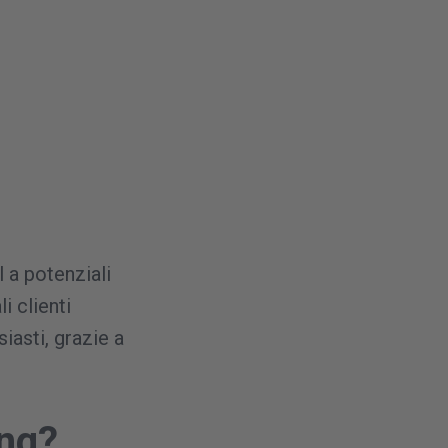
l a potenziali
i clienti
iasti, grazie a
ing?