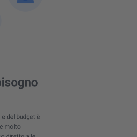
bisogno
 e del budget è
he molto
o diretto alle