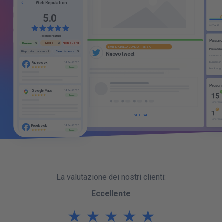
Web Reputation
8
4
5
0
.
Recensioni attuali
Non buone
Medio
1
2
Buono
5
Con risposta
Risposta mancante
5
2
Facebook
14 Sept 2020
Buono
Google Maps
NOTIFICA PROPRIA
14 Sept 2020
Buono
N
u
o
v
o
t
w
e
e
t
Facebook
14 Sept 2020
Buono
VEDI TWEET
La valutazione dei nostri clienti:
NOTIFICA DELLA CONCORRENZA
N
u
o
v
o
t
w
e
e
t
Eccellente
★
★
★
★
★