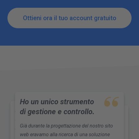
Ottieni ora il tuo account gratuito
Ho un unico strumento
rankingCoach ha
di gestione e controllo.
Miglior posizionamento
superato le nostre
Migliora il
nelle ricerche web.
posizionamento
Analizza il sito e spiega
Già durante la progettazione del nostro sito
aspettative.
organico e a
come ottimizzarlo.
web eravamo alla ricerca di una soluzione
Fantastico! Vedere aumentare
pagamento.