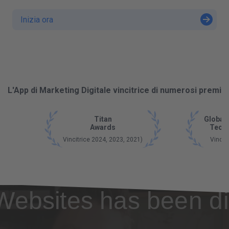
Inizia ora
L'App di Marketing Digitale vincitrice di numerosi premi
Titan
Global
Awards
Tech
Vincitrice 2024, 2023, 2021)
Vincit
Websites has been di