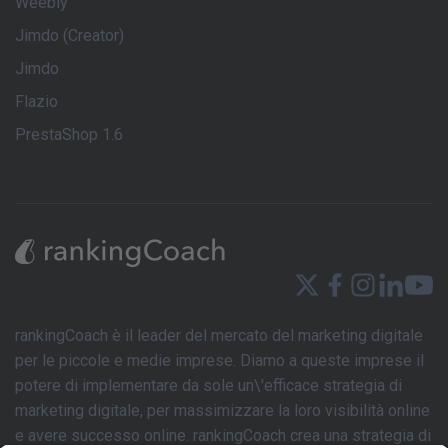
Weebly
Jimdo (Creator)
Jimdo
Flazio
PrestaShop 1.6
rankingCoach è il leader del mercato del marketing digitale
per le piccole e medie imprese. Diamo a queste imprese il
potere di implementare da sole un\'efficace strategia di
marketing digitale, per massimizzare la loro visibilità online
e avere successo online. rankingCoach crea una strategia di