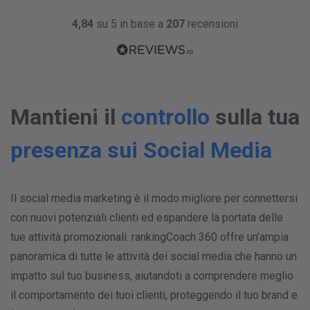
4,84
su 5 in base a
207
recensioni
VEDI TWEET
NOTIFICA PROPRIA
N
u
o
v
o
p
o
s
t
s
u
F
a
c
e
b
o
o
k
Mantieni il
controllo
sulla tua
presenza sui Social Media
Il social media marketing è il modo migliore per connettersi
NOTIFICA DELLA CONCORRENZA
con nuovi potenziali clienti ed espandere la portata delle
N
u
o
v
o
t
w
e
e
t
tue attività promozionali. rankingCoach 360 offre un'ampia
panoramica di tutte le attività dei social media che hanno un
impatto sul tuo business, aiutandoti a comprendere meglio
il comportamento dei tuoi clienti, proteggendo il tuo brand e
VEDI TWEET