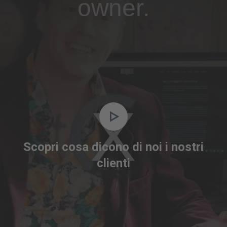
owner.
Video
Player
is
Scopri cosa dicono di noi i nostri
loading.
clienti