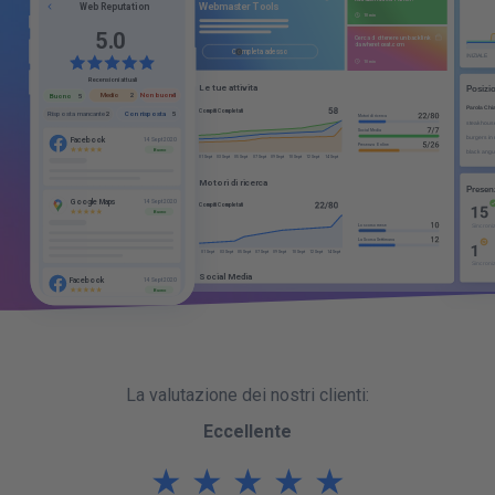
R
e
g
i
s
t
t
r
a
t
i
s
u
B
i
n
g
Web Reputation
8
4
10 min
W
e
b
m
a
s
t
e
r
T
o
o
l
s
5
0
.
10 min
Completato
Fai piu tardi
Recensioni attuali
Non buone
Medio
1
2
Buono
5
Con risposta
Risposta mancante
5
2
Le tue attivita
Facebook
14 Sept 2020
Compiti Completati
Buono
Motori di ricerca
Social Media
Presenza Online
01 Sept
03 Sept
05 Sept
07 Sept
09 Sept
10 Sept
12 Sept
14 Sept
Google Maps
14 Sept 2020
Buono
Motori di ricerca
Compiti Completati
Lo scorso mese
La Scorsa Settimana
Facebook
14 Sept 2020
01 Sept
03 Sept
05 Sept
07 Sept
09 Sept
10 Sept
12 Sept
14 Sept
Buono
Social Media
Compiti Completati
Lo scorso mese
La Scorsa Settimana
01 Sept
03 Sept
05 Sept
07 Sept
09 Sept
10 Sept
12 Sept
14 Sept
La valutazione dei nostri clienti:
Presenza Online
Eccellente
Compiti Completati
Lo scorso mese
★
★
★
★
★
La Scorsa Settimana
01 Sept
03 Sept
05 Sept
07 Sept
09 Sept
10 Sept
12 Sept
14 Sept