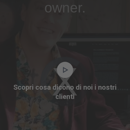
owner.
Video
Player
is
Scopri cosa dicono di noi i nostri
loading.
clienti