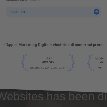
Inizia ora
L'App di Marketing Digitale vincitrice di numerosi premi
Titan
Global
Awards
Tech
Vincitrice 2024, 2023, 2021)
Vincit
Websites has been di