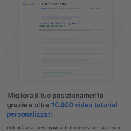
TUTORIAL SULLA SEO LOCALE
TUTORIAL SUI SOCIAL MEDIA
Il tuo prodotto
La tua azienda - Il tuo prodotto
www.latuaazienda.it
SALTA
COMPLETA ORA
SALTA
COMPLETA ORA
SALTA
COMPLETA ORA
Migliora il tuo posizionamento
grazie a oltre
10.000 video tutorial
personalizzati
rankingCoach crea un piano di ottimizzazione su misura