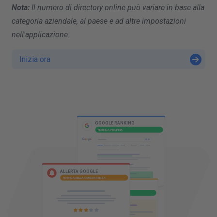
Nota:
Il numero di directory online può variare in base alla
categoria aziendale, al paese e ad altre impostazioni
nell'applicazione
.
Inizia ora
P
I
GOOGLE RANKING
NOTIFICA PROPRIA
GOOGLE ADS
NOTIFICA PROPRIA
ALLERTA GOOGLE
NOTIFICA DELLA CONCORRENZA