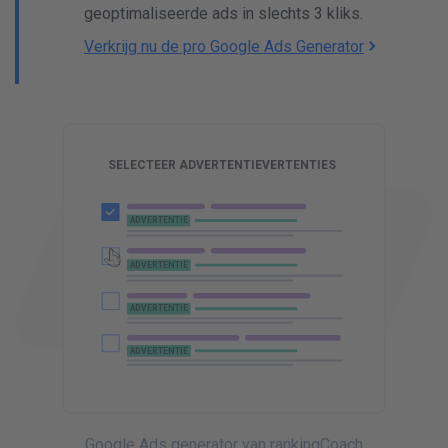
geoptimaliseerde ads in slechts 3 kliks.
Verkrijg nu de pro Google Ads Generator
C
I
t
Jouw bedrijf - Jouw product
SELECTEER ADVERTENTIEVERTENTIES
www.jouwbedrijf.nl
ADVERTENTIE
Jouw product
SELECTEER ADVERTENTIEVERTENTIES
ADVERTENTIE
ADVERTENTIE
ADVERTENTIE
ADVERTENTIE
ADVERTENTIE
ADVERTENTIE
ADVERTENTIE
ADVERTENTIE
ADVERTENTIE
ADVERTENTIE
ADVERTENTIE
ADVERTENTIE
ADVERTENTIE
Google Ads generator van rankingCoach