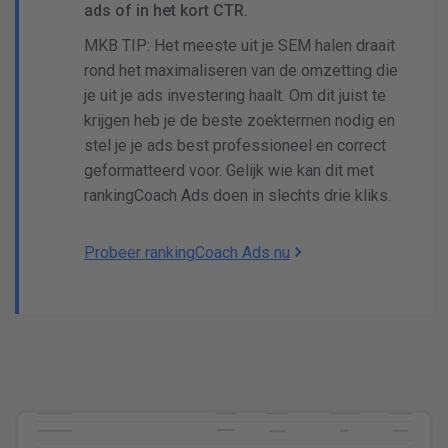
ads of in het kort CTR.
MKB TIP: Het meeste uit je SEM halen draait
rond het maximaliseren van de omzetting die
GOOGLE ADS
ACTIEF
je uit je ads investering haalt. Om dit juist te
krijgen heb je de beste zoektermen nodig en
stel je je ads best professioneel en correct
geformatteerd voor. Gelijk wie kan dit met
rankingCoach Ads doen in slechts drie kliks.
Clicks
Weergaven
Ø Kosten per click
Cost of Clicks
RESULTAAT VAN ADS WEERGAVEN
Probeer rankingCoach Ads nu
B
f
ZOEKWOORDEN