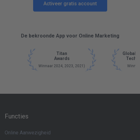
Activeer gratis account
De bekroonde App voor Online Marketing
Titan
Global 
Awards
Tech 
Winnaar 2024, 2023, 2021)
Winnaa
Functies
Online Aanwezigheid