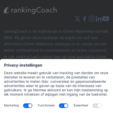
rankingCoach is de marktleider in Online Marketing voor het
MKB. Wij geven deze bedrijven de kracht om zelf een
effectieve Online Marketing strategie uit te voeren om hun
online zichtbaarheid te maximaliseren en online succesvol
te zijn. rankingCoach creëert een op maat gemaakte Online
Marketing strategie gebaseerd op de individuele behoeften
van de website van elk bedrijf. Dit marketingplan kan
vervolgens eenvoudig worden geïmplementeerd door de
gebruiker met de intuïtieve SEM- en SEO-tools van de
applicatie en gemakkelijk te volgen stapsgewijze
videotutorials en AI-gestuurde technologie. rankingCoach
dekt alle aspecten van Online Marketing die een MKB nodig
heeft om een uitgebreide Online Marketing aanwezigheid te