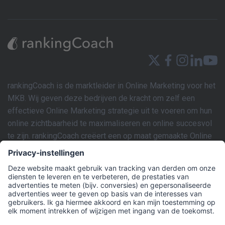
rankingCoach is de marktleider in Online Marketing voor het
MKB. Wij geven deze bedrijven de kracht om zelf een
effectieve Online Marketing strategie uit te voeren om hun
online zichtbaarheid te maximaliseren en online succesvol
te zijn. rankingCoach creëert een op maat gemaakte Online
Marketing strategie gebaseerd op de individuele behoeften
van de website van elk bedrijf. Dit marketingplan kan
vervolgens eenvoudig worden geïmplementeerd door de
gebruiker met de intuïtieve SEM- en SEO-tools van de
applicatie en gemakkelijk te volgen stapsgewijze
videotutorials en AI-gestuurde technologie. rankingCoach
dekt alle aspecten van Online Marketing die een MKB nodig