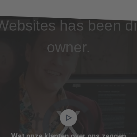
Websites has been di
owner.
Video
Player
is
Wat onze klanten over ons zeggen