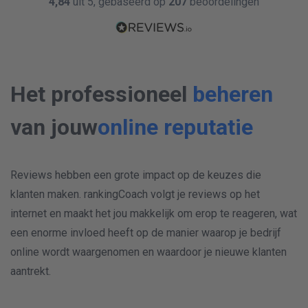
4,84
uit 5, gebaseerd op
207
beoordelingen
Met antwoord
Antwoorden
Facebook
14 Mar 2020
Goed
Google
14 Mar 2020
Gemiddeld
Met antwoord
Met antwoord
Google Places
14 Mar 2020
Het professioneel
beheren
Goed
Facebook
14 Mar 2020
Goed
Antwoorden
van jouw
online reputatie
Met antwoord
Reviews hebben een grote impact op de keuzes die
klanten maken. rankingCoach volgt je reviews op het
ONLINE AANWEZIGHEID
internet en maakt het jou makkelijk om erop te reageren, wat
een enorme invloed heeft op de manier waarop je bedrijf
online wordt waargenomen en waardoor je nieuwe klanten
aantrekt.
D