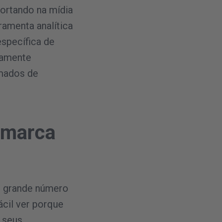
ortando na mídia
amenta analítica
específica de
tamente
amados de
 marca
ao grande número
cil ver porque
 seus