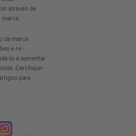
io através de
 marca.
o da marca
ões e re-
dá-lo a aumentar
site. Certifique-
artigos para