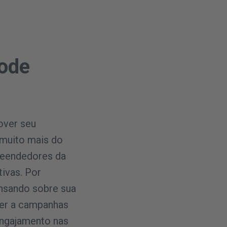
pode
over seu
 muito mais do
reendedores da
ivas. Por
nsando sobre sua
der a campanhas
engajamento nas