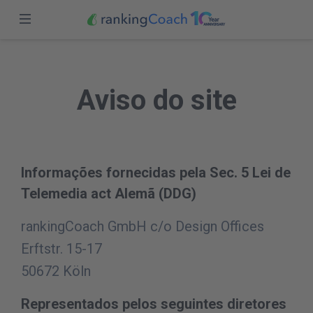
fechar
Iniciar Sessão
Página inicial
Aviso do site
Funções
Teste gratuito
Preços
Parceiros
Informações fornecidas pela Sec. 5 Lei de
Telemedia act Alemã (DDG)
Blog
rankingCoach GmbH c/o Design Offices
Portugal (PT)
Erftstr. 15-17
50672 Köln
Representados pelos seguintes diretores