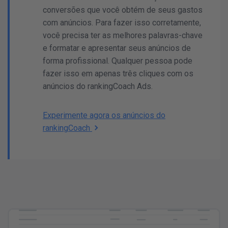
conversões que você obtém de seus gastos
cliques
Impressoes
Ø custo por clique
Cost of cliques
com anúncios. Para fazer isso corretamente,
DESEMPENHO DE PERFORMANCE EM VISUAL
você precisa ter as melhores palavras-chave
e formatar e apresentar seus anúncios de
forma profissional. Qualquer pessoa pode
fazer isso em apenas três cliques com os
anúncios do rankingCoach Ads.
PALAVRAS-CHAVE
Experimente agora os anúncios do
rankingCoach
X
f
ORCAMENTO