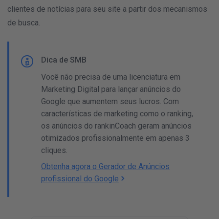
clientes de notícias para seu site a partir dos mecanismos
de busca.
Dica de SMB
Você não precisa de uma licenciatura em
Marketing Digital para lançar anúncios do
Google que aumentem seus lucros. Com
características de marketing como o ranking,
os anúncios do rankinCoach geram anúncios
otimizados profissionalmente em apenas 3
cliques.
Obtenha agora o Gerador de Anúncios
profissional do Google
R
O
d
A sua empresa - O seu produto
ESCOLHER ANUNCIO