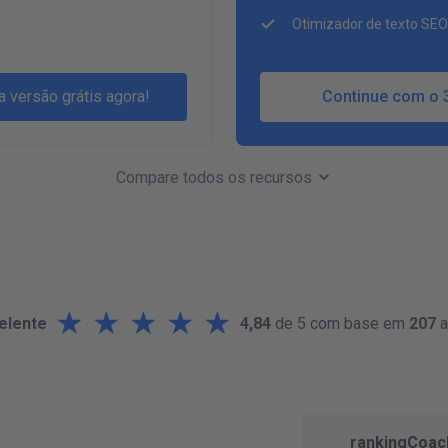
Otimizador de texto SEO
a versão grátis agora!
Continue com o 
Compare todos os recursos
★
★
★
★
★
elente
4,84
de 5 com base em
207
a
rankingCoac