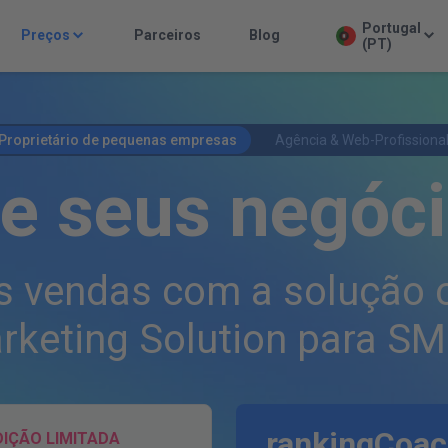
Portugal
Preços
Parceiros
Blog
(PT)
Proprietário de pequenas empresas
Agência & Web-Profissiona
e seus negóci
s vendas com a solução
rketing Solution para SM
rankingCoac
DIÇÃO LIMITADA