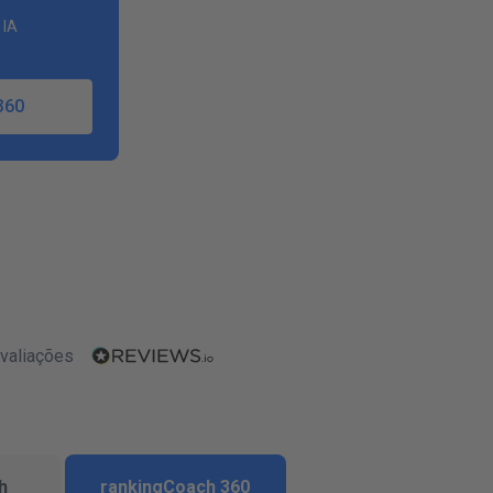
 IA
360
valiações
h
rankingCoach 360