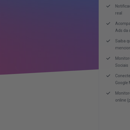
Notific
real
Acompa
Ads da 
Saiba q
mencion
Monitor
Sociais
Conecte
Google 
Monitor
online 