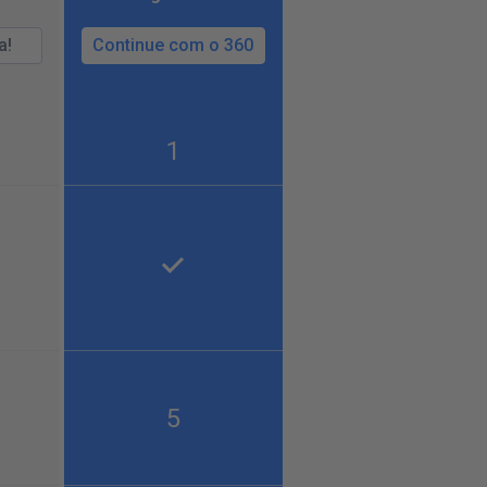
a!
Continue com o 360
1
5