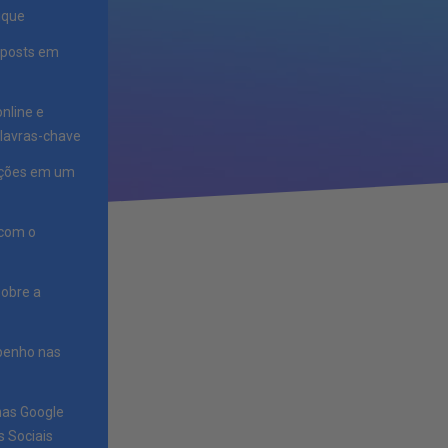
lique
a posts em
nline e
avras-chave
iações em um
 com o
sobre a
enho nas
has Google
 Sociais