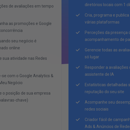
diretórios locais com 1 c
ações de avaliações em tempo
Cria, programa e public
várias plataformas
nha as promoções e Google
concorrência
Perceções da presença o
acompanhamento de pal
uando seu negócio é
ado online
Gerencie todas as aval
só lugar
e sua atividade nas Redes
Responder a avaliações
assistente de IA
-se com o Google Analytics &
Meu Negócio
Estatísticas detalhadas 
reputação do seu site
e o posição de sua empresa
(palavras-chave)
Acompanhe seu desemp
redes sociais
Criador fácil de campan
Ads & Anúncios de Redes