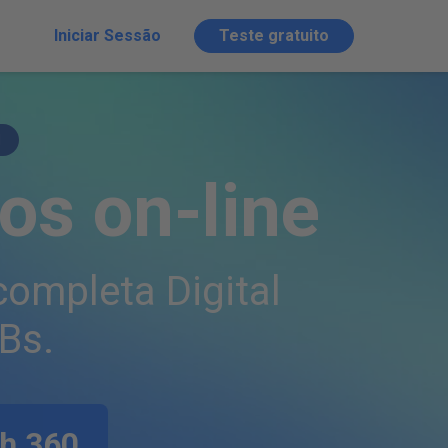
Iniciar Sessão
Teste gratuito
l
os on-line
 completa
Digital
Bs.
h 360