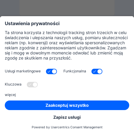
popularny
Silver
15
Wliczonych projektów
Skontaktuj się z nami
Zawiera funkcje
15 zawartych Projektów