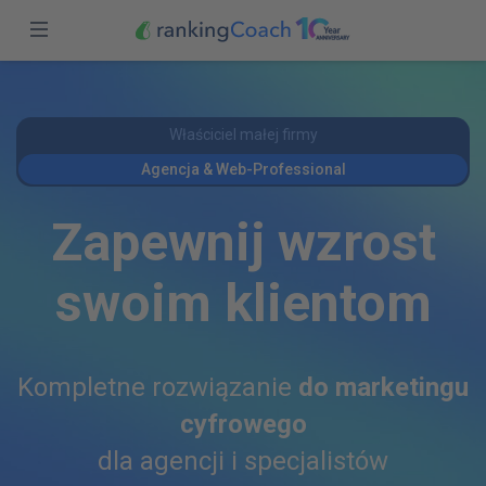
Zamknij
Zaloguj się
Podgląd
Właściciel małej firmy
Funkcje
Stwórz konto
Agencja & Web-Professional
Ceny
Zapewnij wzrost
Partnerzy
swoim klientom
Blog
Polska (PL)
Kompletne rozwiązanie
do marketingu
cyfrowego
dla agencji i specjalistów