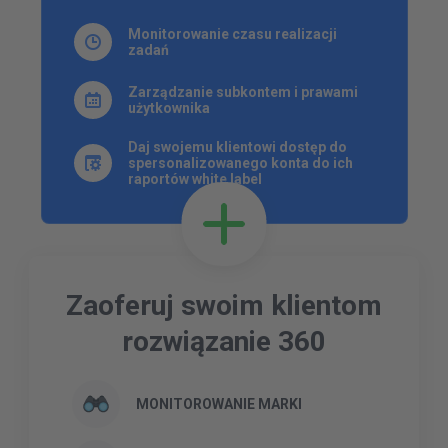
Monitorowanie czasu realizacji
zadań
Zarządzanie subkontem i prawami
użytkownika
Daj swojemu klientowi dostęp do
spersonalizowanego konta do ich
raportów white label
Zaoferuj swoim klientom
rozwiązanie 360
MONITOROWANIE MARKI