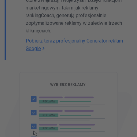
które zwiększą Twoje zyski. Dzięki funkcjom
marketingowym, takim jak reklamy
rankingCoach, generują profesjonalnie
zoptymalizowane reklamy w zaledwie trzech
kliknięciach.
Pobierz teraz profesjonalny Generator reklam
Google
Z
M
k
Twoja Firma - Twoj Produkt
WYBIERZ REKLAMY
www.twojafirma.com
REKLAMA
Twoj produkt
WYBIERZ REKLAMY
REKLAMA
REKLAMA
REKLAMA
REKLAMA
REKLAMA
REKLAMA
REKLAMA
REKLAMA
REKLAMA
REKLAMA
REKLAMA