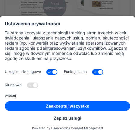
Wyniki wyszukiwania Google dla Thomas Steakhouse
przed i po optymalizacji
Śledź reklamy konkurencji
za darmo
Za Darmo teraz