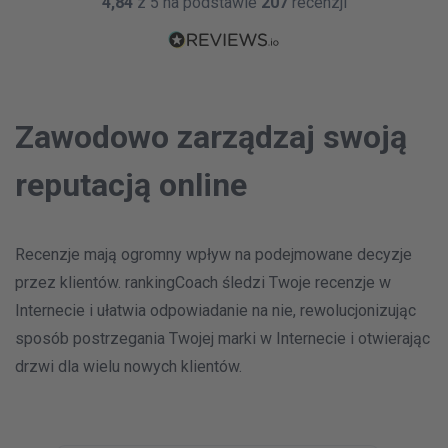
4,84
z 5 na podstawie
207
recenzji
Z odpowiedzia
Odpowiedz
Facebook
14 Mar 2020
Dobre
Google
14 Mar 2020
Srednie
Z odpowiedzia
Z odpowiedzia
Google Places
14 Mar 2020
Zawodowo
zarządzaj
swoją
Dobre
Facebook
14 Mar 2020
Dobre
Odpowiedz
reputacją online
Z odpowiedzia
Recenzje mają ogromny wpływ na podejmowane decyzje
OBECNOSC ONLINE
przez klientów. rankingCoach śledzi Twoje recenzje w
Internecie i ułatwia odpowiadanie na nie, rewolucjonizując
sposób postrzegania Twojej marki w Internecie i otwierając
drzwi dla wielu nowych klientów.
I