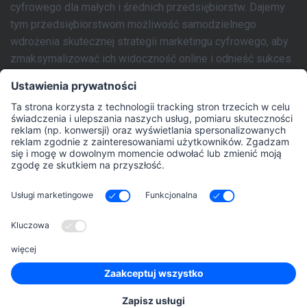
cyfrowego dla małych i średnich przedsiębiorstw. Dajemy
tym przedsiębiorstwom możliwość samodzielnego
wdrożenia skutecznej strategii marketingu cyfrowego, aby
zmaksymalizować ich widoczność online i odnieść sukces
online. rankingCoach tworzy dostosowaną strategię
marketingu cyfrowego opartą na indywidualnych
wymaganiach witryny każdej firmy. Ten plan marketingowy
może być następnie łatwo wdrożony przez użytkownika za
pomocą intuicyjnych narzędzi SEM i SEO aplikacji oraz
łatwych do naśladowania samouczków wideo krok po kroku
i technologii opartej na sztucznej inteligencji. rankingCoach
obejmuje wszystkie aspekty marketingu cyfrowego, których
potrzebuje MŚP, aby stworzyć kompleksową obecność w
marketingu cyfrowym: optymalizacja pod kątem
wyszukiwarek (SEO), marketing w wyszukiwarkach (Google
Ads), marketing lokalny, monitorowanie mediów
społecznościowych, zarządzanie marką i reputacją.