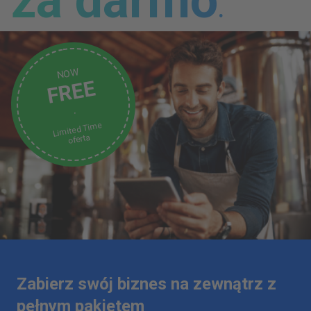
za darmo
.
NOW
FREE
.
Limited Time
oferta
Zabierz swój biznes na zewnątrz z
pełnym pakietem