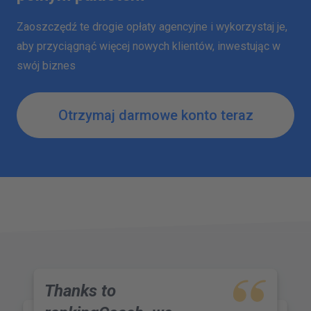
Zaoszczędź te drogie opłaty agencyjne i wykorzystaj je,
aby przyciągnąć więcej nowych klientów, inwestując w
swój biznes
Otrzymaj darmowe konto teraz
Thanks to