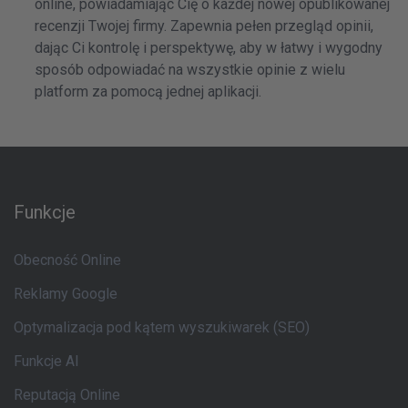
online, powiadamiając Cię o każdej nowej opublikowanej
recenzji Twojej firmy. Zapewnia pełen przegląd opinii,
dając Ci kontrolę i perspektywę, aby w łatwy i wygodny
sposób odpowiadać na wszystkie opinie z wielu
platform za pomocą jednej aplikacji.
Funkcje
Obecność Online
Reklamy Google
Optymalizacja pod kątem wyszukiwarek (SEO)
Funkcje AI
Reputacją Online