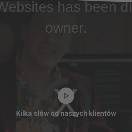
Websites has been di
owner.
Video
Player
is
Kilka słów od naszych klientów
loading.