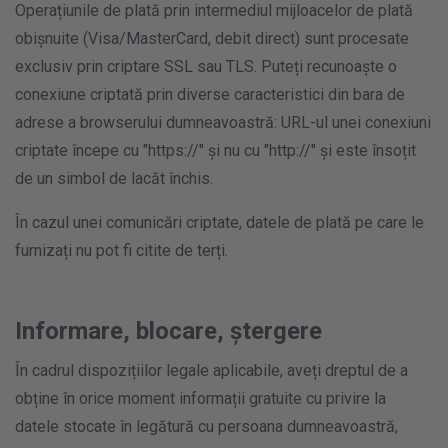
Operațiunile de plată prin intermediul mijloacelor de plată
obișnuite (Visa/MasterCard, debit direct) sunt procesate
exclusiv prin criptare SSL sau TLS. Puteți recunoaște o
conexiune criptată prin diverse caracteristici din bara de
adrese a browserului dumneavoastră: URL-ul unei conexiuni
criptate începe cu "https://" și nu cu "http://" și este însoțit
de un simbol de lacăt închis.
În cazul unei comunicări criptate, datele de plată pe care le
furnizați nu pot fi citite de terți.
Informare, blocare, ștergere
În cadrul dispozițiilor legale aplicabile, aveți dreptul de a
obține în orice moment informații gratuite cu privire la
datele stocate în legătură cu persoana dumneavoastră,