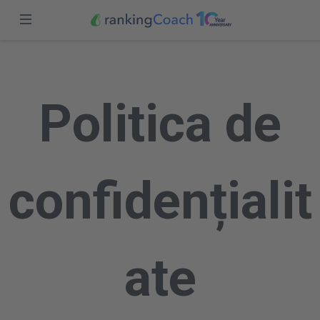
Închide
autentificare
Acasă
Caracteristici
Politica de
Încercare gratuită
Prețuri
Parteneri
confidențialit
Blog
Romania (RO)
ate