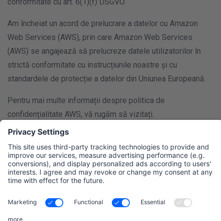
conformitate cu art. 6(1)(f) DSGVO.
Am încheiat un acord de prelucrare a datelor cu Amazon
Web Services (AWS), prin care Amazon Web Services
(AWS) se angajează să prelucreze datele utilizatorilor în
strictă conformitate cu instrucțiunile noastre și cu
standardele de protecție a datelor din Uniunea Europeană.
Pentru mai multe informații despre politica de
confidențialitate AWS, vă rugăm să vizitați.
https://aws.amazon.com/de/privacy/
6. Social media
Facebook plugins (buton Like &