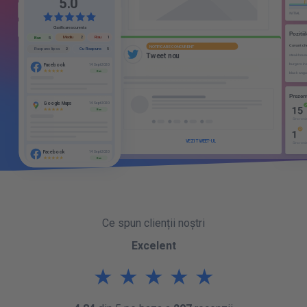
5
0
.
Clasificarea curenta
Rau
Mediu
1
2
Bun
5
Cu Raspuns
Raspuns lipsa
5
2
Facebook
14 Sept 2020
NOTIFICARE CONCURENT
Bun
T
w
e
e
t
n
o
u
Google Maps
14 Sept 2020
Bun
Facebook
14 Sept 2020
Bun
VEZI TWEET-UL
Ce spun clienții noștri
Excelent
★
★
★
★
★