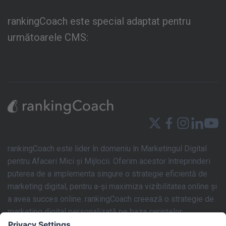
rankingCoach este special adaptat pentru
următoarele CMS:
rankingCoach este lider în domeniu în Marketingul Digital
pentru Afaceri Mici și Mijlocii. Oferim acestor întreprinderi
puterea de a implementa singure o strategie eficientă de
marketing digital, pentru a-și maximiza vizibilitatea online și
a avea succes online. rankingCoach creează o strategie de
marketing digital personalizată pe baza cerințelor
individuale ale site-ului fiecărei firme. Acest plan de