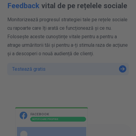
Feedback
vital de pe rețelele sociale
Monitorizează progresul strategiei tale pe rețele sociale
cu rapoarte care îți arată ce funcționează și ce nu.
Folosește aceste cunoștințe vitale pentru a pentru a
atrage urmăritorii tăi și pentru a-ți stimula raza de acțiune
și a descoperi o nouă audiență de clienți.
Testează gratis
P
K
FACEBOOK
NOTIFICARE PROPRIE