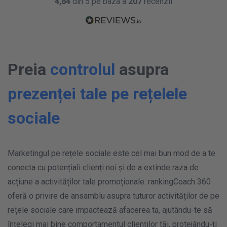
4,84
din 5 pe baza a
207
recenzii
Preia
controlul
asupra
prezenței tale pe rețelele
sociale
Marketingul pe rețele sociale este cel mai bun mod de a te
conecta cu potențiali clienți noi și de a extinde raza de
acțiune a activităților tale promoționale. rankingCoach 360
oferă o privire de ansamblu asupra tuturor activităților de pe
rețele sociale care impactează afacerea ta, ajutându-te să
înțelegi mai bine comportamentul clienților tăi, protejându-ți